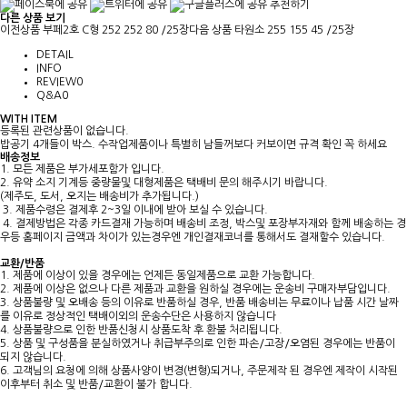
추천하기
다른 상품 보기
이전상품
부페2호 C형 252 252 80 /25장
다음 상품
타원소 255 155 45 /25장
DETAIL
INFO
REVIEW
0
Q&A
0
WITH ITEM
등록된 관련상품이 없습니다.
밥공기 4개들이 박스. 수작업제품이나 특별히 남들꺼보다 커보이면 규격 확인 꼭 하세요
배송정보
1. 모든 제품은 부가세포함가 입니다.
2. 유약 소지 기계등 중량물및 대형제품은 택배비 문의 해주시기 바랍니다.
(제주도, 도서, 오지는 배송비가 추가됩니다.)
3. 제품수령은 결제후 2~3일 이내에 받아 보실 수 있습니다.
4. 결제방법은 각종 카드결재 가능하며 배송비 조정, 박스및 포장부자재와 함께 배송하는 경
우등 홈페이지 금액과 차이가 있는경우엔 개인결재코너를 통해서도 결재할수 있습니다.
교환/반품
1. 제품에 이상이 있을 경우에는 언제든 동일제품으로 교환 가능합니다.
2. 제품에 이상은 없으나 다른 제품과 교환을 원하실 경우에는 운송비 구매자부담입니다.
3. 상품불량 및 오배송 등의 이유로 반품하실 경우, 반품 배송비는 무료이나 납품 시간 날짜
를 이유로 정상적인 택배이외의 운송수단은 사용하지 않습니다
4. 상품불량으로 인한 반품신청시 상품도착 후 환불 처리됩니다.
5. 상품 및 구성품을 분실하였거나 취급부주의로 인한 파손/고장/오염된 경우에는 반품이
되지 않습니다.
6. 고객님의 요청에 의해 상품사양이 변경(변형)되거나, 주문제작 된 경우엔 제작이 시작된
이후부터 취소 및 반품/교환이 불가 합니다.