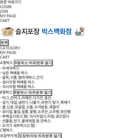
본문 바로가기
LOGIN
JOIN
MY PAGE
CART
분류
CATEGORY
MY PAGE
CART
A형박스 하위분류 열기
A형박스
- 우체국박스
- 낮은 택배용 박스
- 쌀독,지통,병마개박스,간지
- 정사각형 택배용 박스
- 직사각형 택배용 박스
B형박스 하위분류 열기
B형박스
- 머그,끈머그,라떼잔,다기잔,혼잔
- 공기,대접,냉면기,나물기,라면기,탕기,뚝배기
- 꿀,난분,유골함,소품,수저받침,재떨이
- 유리컵,물컵,필통,꽃병,소주잔,소주병,와인병
- 부페접시(B/C형),직사각접시,타원,생선접시
- 선물용,찬기,물레체험 등 끈박스
- 도자기 세트박스(C형)
C형박스
포장부자재 하위분류 열기
포장부자재