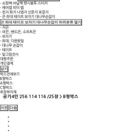
- 쇼핑백 비닐백 팬시봉투 스티커
- 에어캡 피이 랩
- 한지 화지 나염지 신문지 포장지
- 끈 좌대 테이프 보자기 대나무손잡이
끈 좌대 테이프 보자기 대나무손잡이 하위분류 열기
- 지끈
- 마끈, 밴드끈, 소프트끈
- 보자기
- 좌대, 다완받침
- 대나무 손잡이
- 테이프
- 밑그림전사
대량주문
개인결제
닫기
박스전체보기
B형박스
A형박스
C형박스
포장부자재
공기4인 256 114 116 /25장 > B형박스
이전
다음